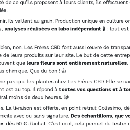
té de ce qu’ils proposent à leurs clients, ils effectuent
iée.
nir, ils veillent au grain. Production unique en culture o
s,
analyses réalisées en labo indépendant
🧪 : tout est
h bien, non. Les Frères CBD font aussi œuvre de transpar
e de leurs produits sur leur site. Le but de cette entrepr
rouvent que
leurs fleurs sont entièrement naturelles
,
ais chimique. Que du bon ! 👍
ne pas que les plantes chez Les Frères CBD. Elle se ca
nt est au top. Il répond à
toutes vos questions et à to
éral moins de deux heures. 😄
s. La livraison est offerte, en point retrait Colissimo, d
micile avec ou sans signature.
Des échantillons, que v
de
, dès 50 € d’achat. C’est cool, cela permet de tester 