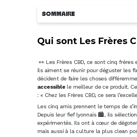
SOMMAIRE
Qui sont Les Frères CBD, les passion
Qui sont Les Frères 
Avis Les Frères CBD : des achats mal
Cannadeal
Les Frères CBD : des produits variés 
👀 Les Frères CBD, ce sont cinq frères 
Les Frères CBD : livraison en France 
ils aiment se réunir pour déguster les f
décident de faire les choses différemme
Les Frères CBD : points forts et point
accessible
le meilleur de ce produit. Ce
Les Frères CBD : une boutique CBD en
: « Chez les Frères CBD, ce sera l’excel
Les cinq amis prennent le temps de s’ins
Depuis leur fief lyonnais 🏙, ils sélect
expérimentés. Ils ont à cœur de dégote
mais aussi à la culture la plus clean pos