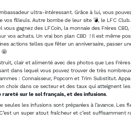
mbassadeur ultra-intéressant. Grâce à lui, vous pouve
 vos filleuls. Autre bombe de leur site 💣, le LFC Club
uel vous gagnez des LFCoin, la monnaie des Frères CBD, 
 sur vos achats. Un vrai bon plan CBD ! Il est même pos
nes actions telles que fêter un anniversaire, passer
 🤩
struit, clair et alimenté avec des photos que Les Frère
ant dans lequel vous pouvez trouver de très nombreux p
s gammes : Connaisseur, Popcorn et Trim Substitut. Appa
bon choix dans ce secteur et des taux qui atteignent les
e rareté sur le sol français, et des infusions
.
ue seules les infusions sont préparées à l’avance. Les fl
’est un super atout fraîcheur et c’est suffisamment r