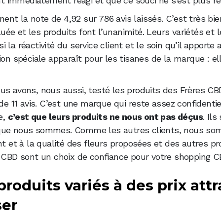
 immédiatement réagi et que ce souci ne s’est plus rep
nt la note de 4,92 sur 786 avis laissés. C’est très bien
aluée et les produits font l’unanimité. Leurs variétés et 
la réactivité du service client et le soin qu’il apporte 
ion spéciale apparaît pour les tisanes de la marque : el
ous avons, nous aussi, testé les produits des Frères CB
de 11 avis. C’est une marque qui reste assez confidentie
e,
c’est que leurs produits ne nous ont pas déçus
. Ils
D que nous sommes. Comme les autres clients, nous s
nt et à la qualité des fleurs proposées et des autres pr
s CBD sont un choix de confiance pour votre shopping CB
roduits variés à des prix attr
ser