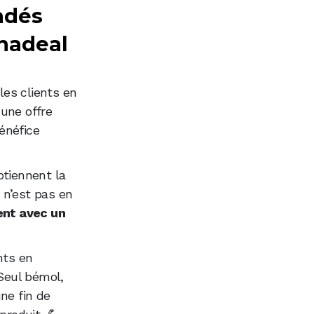
ndés
nnadeal
les clients en
 une offre
énéfice
btiennent la
t n’est pas en
nt avec un
nts en
 Seul bémol,
ne fin de