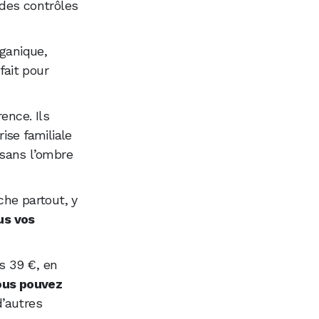
 des contrôles
rganique,
 fait pour
ence. Ils
ise familiale
 sans l’ombre
che partout, y
us vos
ès 39 €, en
ous pouvez
d’autres