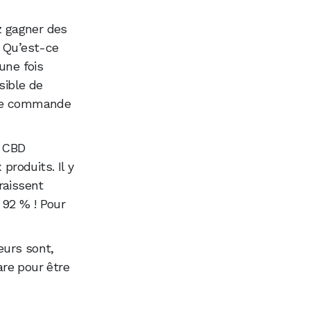
z gagner des
. Qu’est-ce
une fois
sible de
 une commande
s CBD
roduits. Il y
raissent
 92 % ! Pour
eurs sont,
are pour être