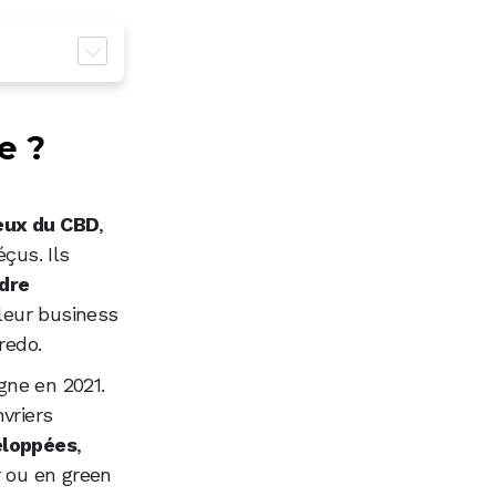
e ?
ouvée par
eux du CBD
,
çus. Ils
dre
 leur business
redo.
gne en 2021.
vriers
veloppées
,
r ou en green