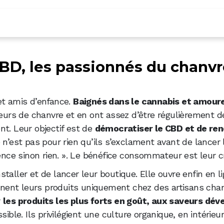
nés du chanvre ?
CBD, les passionnés du chanvr
ins recommandés par les clients et une boutique appr
à des prix attractifs idéals pour économiser
et amis d’enfance.
Baignés dans le cannabis et amour
et en Belgique
leurs de chanvre et en ont assez d’être régulièrement dé
nt. Leur objectif est de
démocratiser le CBD et de ren
s faibles
 n’est pas pour rien qu’ils s’exclament avant de lancer
 ligne qui gagne à être connue
lence sinon rien. ». Le bénéfice consommateur est leur c
taller et de lancer leur boutique. Elle ouvre enfin en li
ionnent leurs produits uniquement chez des artisans chan
r
les produits les plus forts en goût, aux saveurs dé
sible. Ils privilégient une culture organique, en intérieu