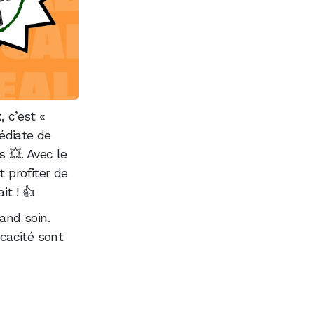
, c’est «
édiate de
 💥. Avec le
 profiter de
it ! 👍
and soin.
icacité sont