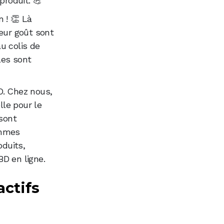
roduit. 💪
 ! 👏 Là
leur goût sont
au colis de
les sont
D. Chez nous,
lle pour le
 sont
ommes
oduits,
D en ligne.
actifs