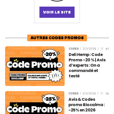
VOIR LE SITE
AUTRES CODES PROMOS
87
CODES
/
2/3/2026
/
Deli Hemp : Code
Promo -20 % | Avis
d’experts : On a
commandé et
testé
76
CODES
/
2/3/2026
/
Avis & Codes
promo Biocalma :
-25% en 2026