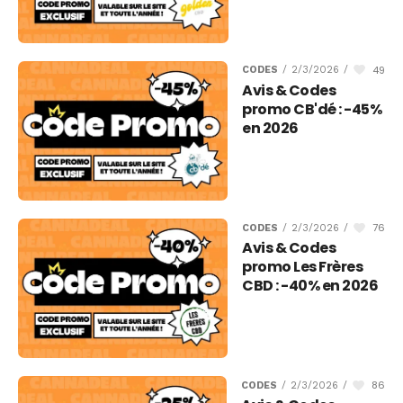
49
CODES
/
2/3/2026
/
Avis & Codes
promo CB'dé : -45%
en 2026
76
CODES
/
2/3/2026
/
Avis & Codes
promo Les Frères
CBD : -40% en 2026
86
CODES
/
2/3/2026
/