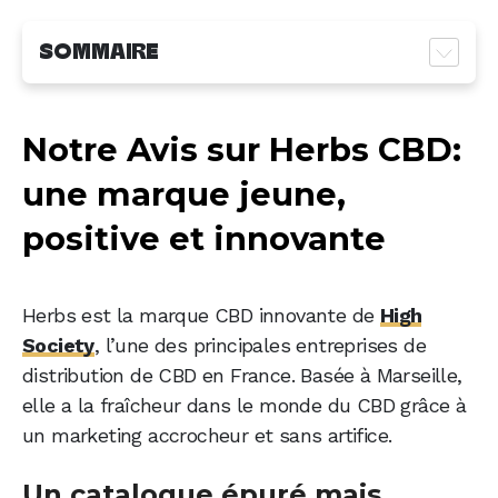
SOMMAIRE
Notre Avis sur Herbs CBD: une marque jeune,
positive et innovante
Notre Avis sur Herbs CBD:
Les avis d’expert de l’équipe CANNADEAL
une marque jeune,
Shopping CBD chez Herbs : dynamisme,
positive et innovante
positivité et esprit d'innovation au rendez-
vous
Des livraisons fiables et un service client
Herbs est la marque CBD innovante de
High
réactif
Society
, l’une des principales entreprises de
Les atouts et les faiblesses selon nos avis
distribution de CBD en France. Basée à Marseille,
elle a la fraîcheur dans le monde du CBD grâce à
Pourquoi faire confiance à Herbs pour vos
un marketing accrocheur et sans artifice.
achats de CBD ?
Un catalogue épuré mais