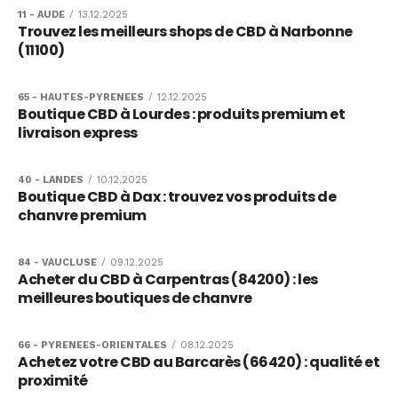
11 - AUDE
/
13.12.2025
Trouvez les meilleurs shops de CBD à Narbonne
(11100)
65 - HAUTES-PYRENEES
/
12.12.2025
Boutique CBD à Lourdes : produits premium et
livraison express
40 - LANDES
/
10.12.2025
Boutique CBD à Dax : trouvez vos produits de
chanvre premium
84 - VAUCLUSE
/
09.12.2025
Acheter du CBD à Carpentras (84200) : les
meilleures boutiques de chanvre
66 - PYRENEES-ORIENTALES
/
08.12.2025
Achetez votre CBD au Barcarès (66420) : qualité et
proximité