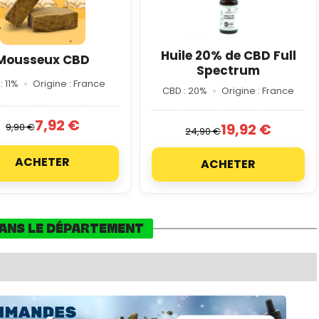
Huile 20% de CBD Full
Mousseux CBD
Spectrum
: 11%
Origine : France
CBD : 20%
Origine : France
7,92 €
19,92 €
9,90 €
24,90 €
ACHETER
ACHETER
DANS LE DÉPARTEMENT