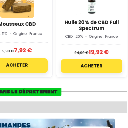
Huile 20% de CBD Full
Mousseux CBD
Spectrum
: 11%
Origine : France
CBD : 20%
Origine : France
7,92 €
19,92 €
9,90 €
24,90 €
ACHETER
ACHETER
DANS LE DÉPARTEMENT