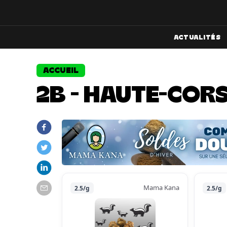
ACTUALITÉS
ACCUEIL
2B - HAUTE-COR
Mama Kana
2.5/g
2.5/g