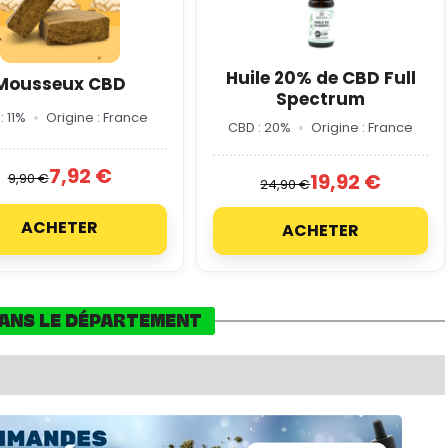
Huile 20% de CBD Full
Mousseux CBD
Spectrum
: 11%
Origine : France
CBD : 20%
Origine : France
7,92 €
19,92 €
9,90 €
24,90 €
ACHETER
ACHETER
DANS LE DÉPARTEMENT