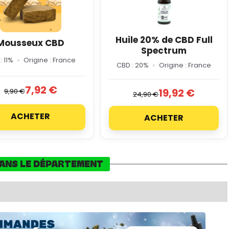
Huile 20% de CBD Full
Mousseux CBD
Spectrum
: 11%
Origine : France
CBD : 20%
Origine : France
7,92 €
19,92 €
9,90 €
24,90 €
ACHETER
ACHETER
DANS LE DÉPARTEMENT