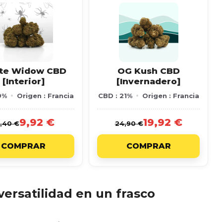
te Widow CBD
OG Kush CBD
[Interior]
[Invernadero]
9%
Origen : Francia
CBD : 21%
Origen : Francia
9,92 €
19,92 €
,40 €
24,90 €
COMPRAR
COMPRAR
versatilidad en un frasco