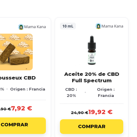
Mama Kana
10 mL
Mama Kana
Aceite 20% de CBD
ousseux CBD
Full Spectrum
1%
Origen : Francia
CBD :
Origen :
20%
Francia
7,92 €
,90 €
19,92 €
24,90 €
COMPRAR
COMPRAR