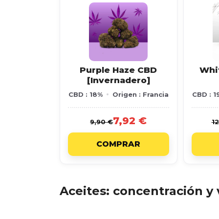
Purple Haze CBD
Whi
[Invernadero]
CBD : 18%
Origen : Francia
CBD : 1
7,92 €
9,90 €
12
COMPRAR
Aceites: concentración y 