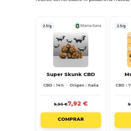
Mama Kana
2.5/g
2.5/g
Super Skunk CBD
M
CBD : 14%
Origen : Italia
CBD : 1
7,92 €
9,90 €
9
COMPRAR