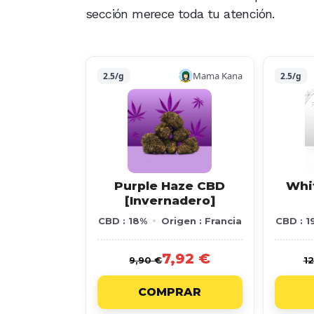
sección merece toda tu atención.
Mama Kana
2.5/g
2.5/g
Purple Haze CBD
Whi
[Invernadero]
CBD : 18%
Origen : Francia
CBD : 1
7,92 €
9,90 €
12
COMPRAR