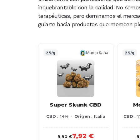
inquebrantable con la calidad. No som
terapéuticas, pero dominamos el mercad
guiarte hacia productos que merecen pl
Mama Kana
2.5/g
2.5/g
Super Skunk CBD
M
CBD : 14%
Origen : Italia
CBD : 1
7,92 €
9,90 €
9