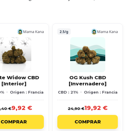
Mama Kana
Mama Kana
2.5/g
te Widow CBD
OG Kush CBD
[Interior]
[Invernadero]
9%
Origen : Francia
CBD : 21%
Origen : Francia
9,92 €
19,92 €
,40 €
24,90 €
COMPRAR
COMPRAR