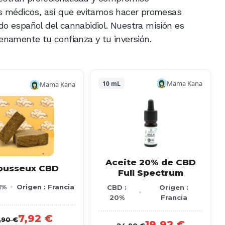
os médicos, así que evitamos hacer promesas
o español del cannabidiol. Nuestra misión es
enamente tu confianza y tu inversión.
Mama Kana
10 mL
Mama Kana
Aceite 20% de CBD
ousseux CBD
Full Spectrum
1%
Origen : Francia
CBD :
Origen :
20%
Francia
7,92 €
,90 €
19,92 €