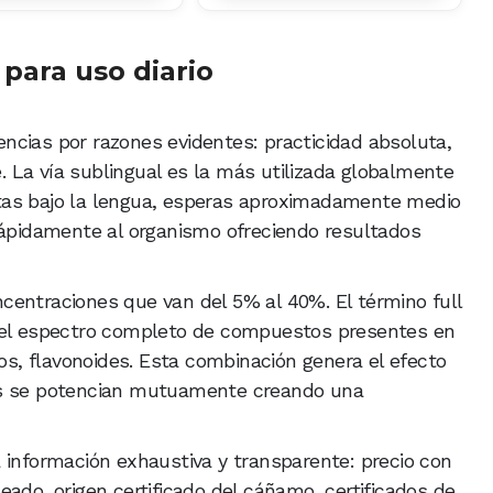
 para uso diario
ncias por razones evidentes: practicidad absoluta,
e. La vía sublingual es la más utilizada globalmente
tas bajo la lengua, esperas aproximadamente medio
rápidamente al organismo ofreciendo resultados
centraciones que van del 5% al 40%. El término full
a el espectro completo de compuestos presentes en
nos, flavonoides. Esta combinación genera el efecto
os se potencian mutuamente creando una
 información exhaustiva y transparente: precio con
ado, origen certificado del cáñamo, certificados de