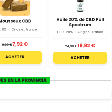
Huile 20% de CBD Full
Mousseux CBD
Spectrum
: 11%
Origine : France
CBD : 20%
Origine : France
7,92 €
19,92 €
9,90 €
24,90 €
ACHETER
ACHETER
ES EN LA PROVINCIA