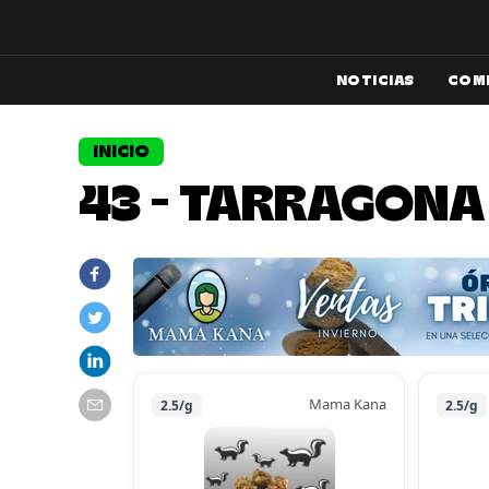
NOTICIAS
COM
INICIO
43 - TARRAGONA
Mama Kana
2.5/g
2.5/g