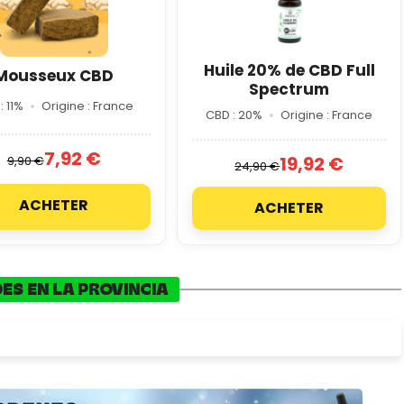
Huile 20% de CBD Full
Mousseux CBD
Spectrum
: 11%
Origine : France
CBD : 20%
Origine : France
7,92 €
19,92 €
9,90 €
24,90 €
ACHETER
ACHETER
ES EN LA PROVINCIA