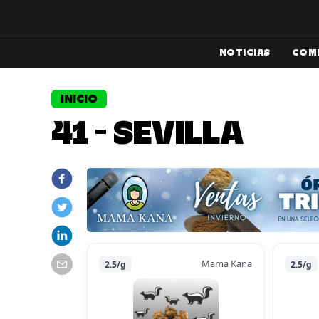
NOTICIAS
COM
INICIO
41 - SEVILLA
Mama Kana
2.5/g
2.5/g