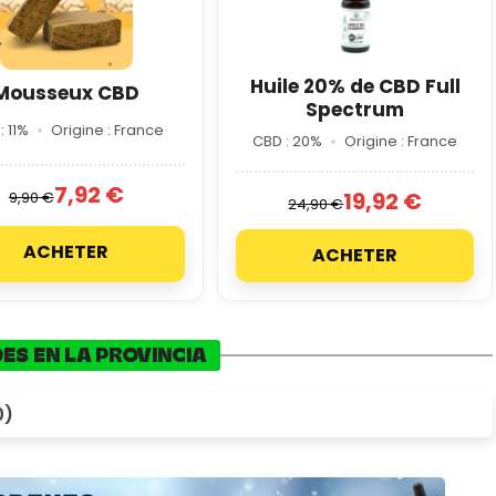
Huile 20% de CBD Full
Mousseux CBD
Spectrum
: 11%
Origine : France
CBD : 20%
Origine : France
7,92 €
19,92 €
9,90 €
24,90 €
ACHETER
ACHETER
ES EN LA PROVINCIA
0)