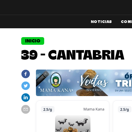
NOTICIAS
COM
INICIO
39 - CANTABRIA
Mama Kana
2.5/g
2.5/g