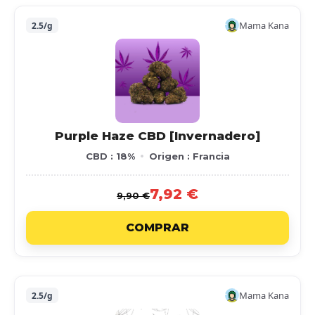
Mama Kana
2.5/g
Purple Haze CBD [Invernadero]
CBD : 18%
Origen : Francia
7,92 €
9,90 €
COMPRAR
Mama Kana
2.5/g