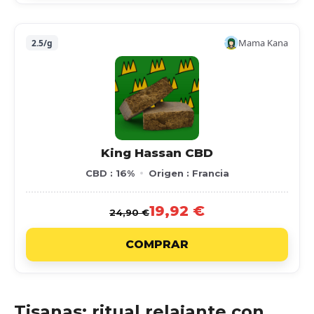
Mama Kana
2.5/g
King Hassan CBD
CBD : 16%
Origen : Francia
19,92 €
24,90 €
COMPRAR
Tisanas: ritual relajante con