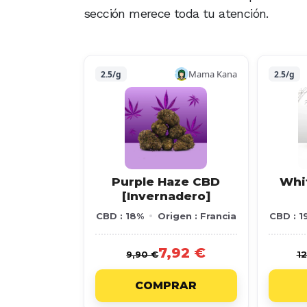
sección merece toda tu atención.
Mama Kana
2.5/g
2.5/g
Purple Haze CBD
Whi
[Invernadero]
CBD : 18%
Origen : Francia
CBD : 1
7,92 €
9,90 €
12
COMPRAR