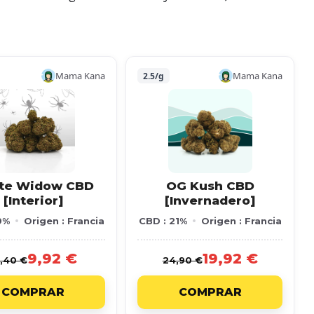
Mama Kana
Mama Kana
2.5/g
te Widow CBD
OG Kush CBD
[Interior]
[Invernadero]
9%
Origen : Francia
CBD : 21%
Origen : Francia
9,92 €
19,92 €
,40 €
24,90 €
COMPRAR
COMPRAR