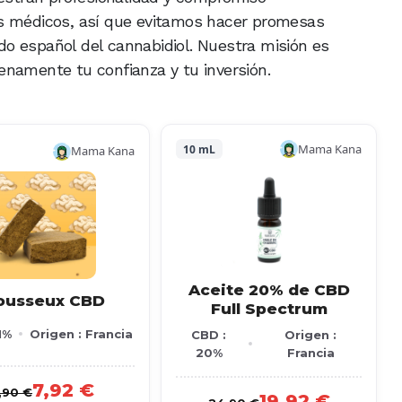
os médicos, así que evitamos hacer promesas
o español del cannabidiol. Nuestra misión es
enamente tu confianza y tu inversión.
Mama Kana
10 mL
Mama Kana
Aceite 20% de CBD
ousseux CBD
Full Spectrum
1%
Origen : Francia
CBD :
Origen :
20%
Francia
7,92 €
,90 €
19,92 €