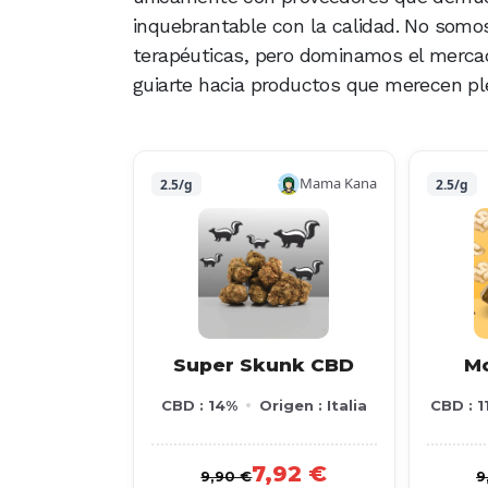
inquebrantable con la calidad. No som
terapéuticas, pero dominamos el mercad
guiarte hacia productos que merecen pl
Mama Kana
2.5/g
2.5/g
Super Skunk CBD
M
CBD : 14%
Origen : Italia
CBD : 1
7,92 €
9,90 €
9