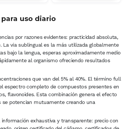
 para uso diario
ncias por razones evidentes: practicidad absoluta,
e. La vía sublingual es la más utilizada globalmente
tas bajo la lengua, esperas aproximadamente medio
rápidamente al organismo ofreciendo resultados
centraciones que van del 5% al 40%. El término full
a el espectro completo de compuestos presentes en
nos, flavonoides. Esta combinación genera el efecto
os se potencian mutuamente creando una
 información exhaustiva y transparente: precio con
ado, origen certificado del cáñamo, certificados de